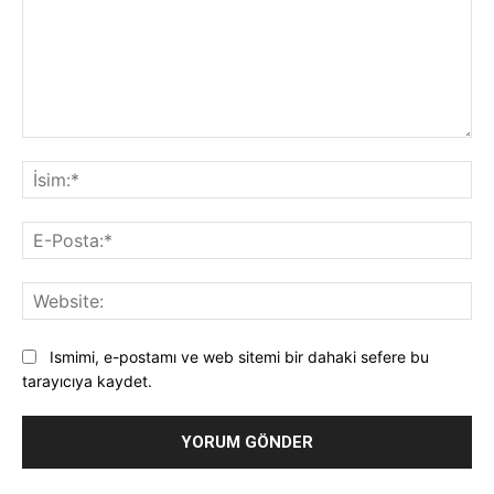
Yorum:
İsi
E-
Pos
Web
Ismimi, e-postamı ve web sitemi bir dahaki sefere bu
tarayıcıya kaydet.