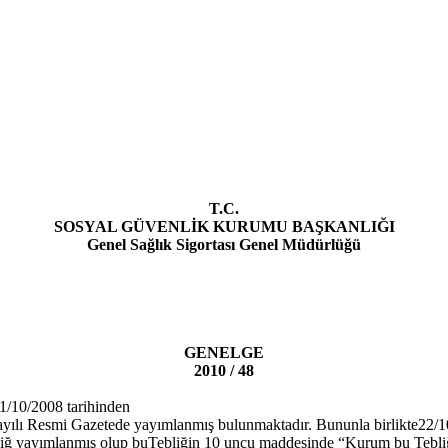
T.C.
SOSYAL GÜVENLİK KURUMU
BAŞKANLIĞI
Genel Sağlık Sigortası Genel Müdürlüğü
GENELGE
2010 / 48
1/10/2008 tarihinden
sayılı Resmi Gazetede yayımlanmış bulunmaktadır. Bununla birlikte22/
liğ yayımlanmış olup buTebliğin 10 uncu maddesinde “Kurum bu Tebliğ