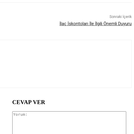
Sonraki İçerik
İlaç İskontoları İle İlgili Önemli Duyuru
CEVAP VER
Yor