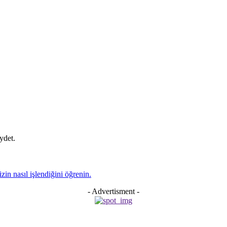
ydet.
zin nasıl işlendiğini öğrenin.
- Advertisment -