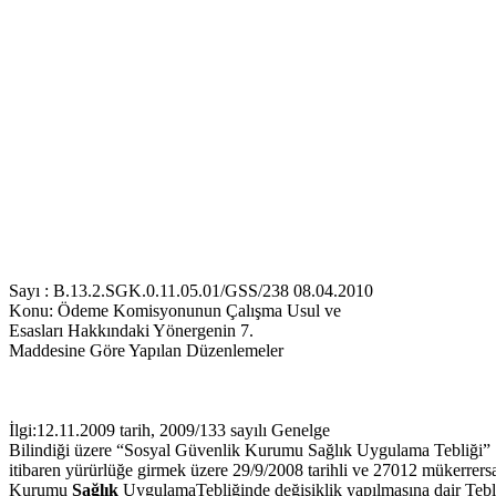
Sayı : B.13.2.SGK.0.11.05.01/GSS/238 08.04.2010
Konu:
Ödeme Komisyonunun Çalışma Usul ve
Esasları Hakkındaki Yönergenin 7.
Maddesine Göre Yapılan Düzenlemeler
İlgi:12.11.2009 tarih, 2009/133 sayılı Genelge
Bilindiği üzere “Sosyal Güvenlik Kurumu Sağlık Uygulama Tebliği” 
itibaren yürürlüğe girmek üzere 29/9/2008 tarihli ve 27012 mükerrer
Kurumu
Sağlık
UygulamaTebliğinde değişiklik yapılmasına dair Teb