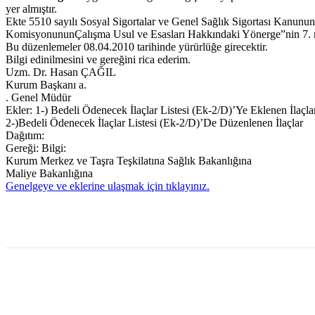
yer almıştır.
Ekte 5510 sayılı Sosyal Sigortalar ve Genel Sağlık Sigortası Kanunu
KomisyonununÇalışma Usul ve Esasları Hakkındaki Yönerge”nin 7. ma
Bu düzenlemeler 08.04.2010 tarihinde yürürlüğe girecektir.
Bilgi edinilmesini ve gereğini rica ederim.
Uzm. Dr. Hasan ÇAĞIL
Kurum Başkanı a.
. Genel Müdür
Ekler: 1-) Bedeli Ödenecek İlaçlar Listesi (Ek-2/D)’Ye Eklenen İlaçla
2-)Bedeli Ödenecek İlaçlar Listesi (Ek-2/D)’De Düzenlenen İlaçlar
Dağıtım:
Gereği: Bilgi:
Kurum Merkez ve Taşra Teşkilatına Sağlık Bakanlığına
Maliye Bakanlığına
Genelgeye ve eklerine ulaşmak için tıklayınız.
Paylaş