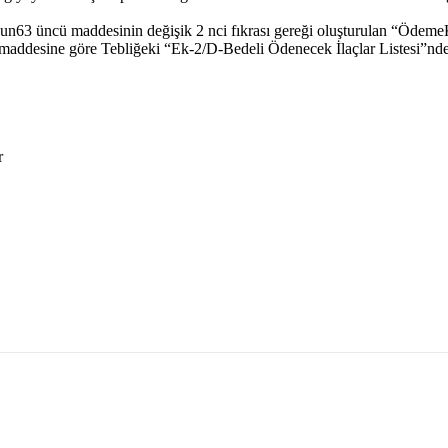
nun63 üncü maddesinin değişik 2 nci fıkrası gereği oluşturulan “Ödem
ddesine göre Tebliğeki “Ek-2/D-Bedeli Ödenecek İlaçlar Listesi”nde 
r