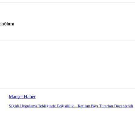
dağılımı
Manşet Haber
Sağlık Uygulama Tebliğinde Değişiklik – Katılım Payı Tutarları Düzenlendi