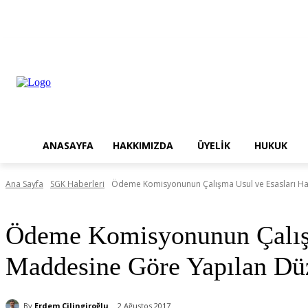
9 Ağustos 2026, Pazar
Üyelik Başvurusu
Üyelik Türleri
Üyelik Aid
ANASAYFA
HAKKIMIZDA
ÜYELİK
HUKUK
Ana Sayfa
SGK Haberleri
Ödeme Komisyonunun Çalışma Usul ve Esasları Hak
SGK Haberleri
Ödeme Komisyonunun Çalışm
Maddesine Göre Yapılan Dü
By
Erdem Çilingiroğlu
2 Ağustos 2017