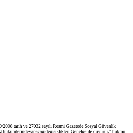
10/2008 tarih ve 27032 sayılı Resmi Gazetede Sosyal Güvenlik
 hükümlerindeyapacağıdeğişiklikleri Genelge ile duyurur.” hükmü