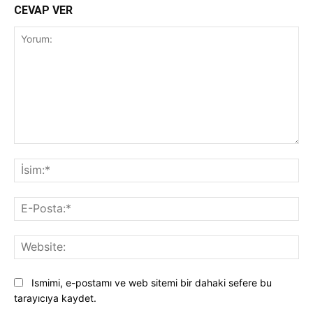
CEVAP VER
Yorum:
İsi
E-
Pos
Web
Ismimi, e-postamı ve web sitemi bir dahaki sefere bu
tarayıcıya kaydet.